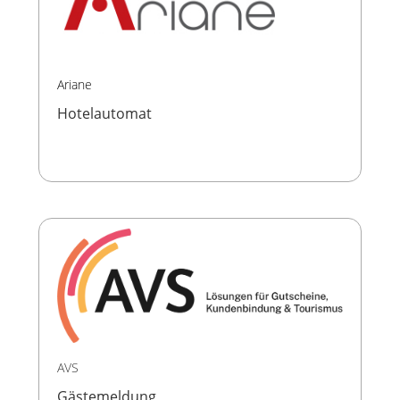
Ariane
Hotelautomat
AVS
Gästemeldung