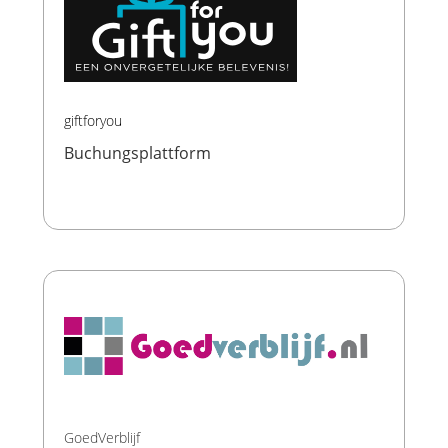
giftforyou
Buchungsplattform
GoedVerblijf