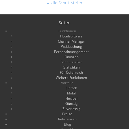
→ alle Schnittstellen
Seiten
Funktionen
Hotelsoftware
Channel-Manager
Webbuchung
Personalmanagement
Finanzen
Schnittstellen
Statistiken
Für Österreich
Weitere Funktionen
Vorteile
Einfach
Mobil
Flexibel
Günstig
Zuverlässig
Preise
Referenzen
Blog