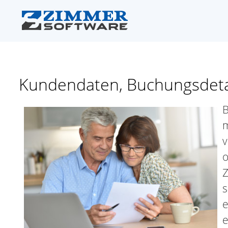
Kundendaten, Buchungsdetail
B
m
v
o
Z
s
e
e