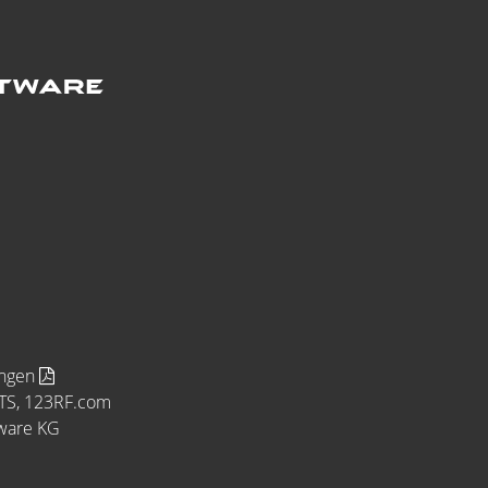
ungen
MTS, 123RF.com
tware KG