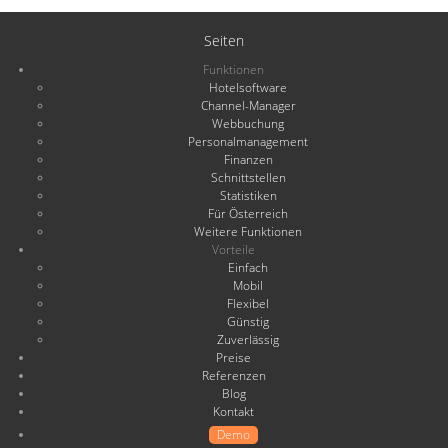
Seiten
Funktionen
Hotelsoftware
Channel-Manager
Webbuchung
Personalmanagement
Finanzen
Schnittstellen
Statistiken
Für Österreich
Weitere Funktionen
Vorteile
Einfach
Mobil
Flexibel
Günstig
Zuverlässig
Preise
Referenzen
Blog
Kontakt
Demo