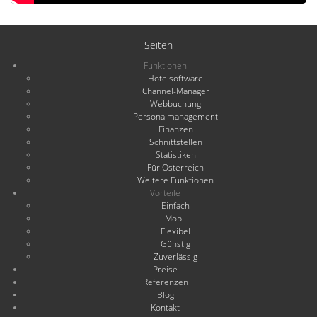
Seiten
Funktionen
Hotelsoftware
Channel-Manager
Webbuchung
Personalmanagement
Finanzen
Schnittstellen
Statistiken
Für Österreich
Weitere Funktionen
Vorteile
Einfach
Mobil
Flexibel
Günstig
Zuverlässig
Preise
Referenzen
Blog
Kontakt