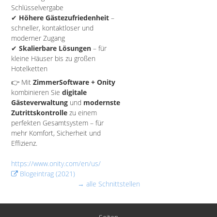
Schlüsselvergabe
✔
Höhere Gästezufriedenheit
–
schneller, kontaktloser und
moderner Zugang
✔
Skalierbare Lösungen
– für
kleine Häuser bis zu großen
Hotelketten
👉 Mit
ZimmerSoftware + Onity
kombinieren Sie
digitale
Gästeverwaltung
und
modernste
Zutrittskontrolle
zu einem
perfekten Gesamtsystem – für
mehr Komfort, Sicherheit und
Effizienz.
https://www.onity.com/en/us/
Blogeintrag (2021)
→ alle Schnittstellen