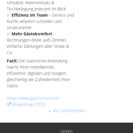
Umsätze, Wareneinsatz &
Tischbelegung jederzeit im Blick
✅
Effizienz im Team
– Service und
Küche arbeiten schneller und
strukturierter
✅
Mehr Gästekomfort
–
Rechnungen direkt aufs Zimmer,
einfache Zahlungen über Stripe &
Co.
Fazit:
Die Gastronovi-Anbindung
macht Ihren Hotelbetrieb
effizienter, digitaler und steigert
gleichzeitig die Zufriedenheit Ihrer
Gäste.
https://www.gastronovi.com/
Blogeintrag (2025)
→ alle Schnittstellen
Seiten