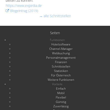
bieten zu können.
https://www.expedia.de
Blogeintrag (2019)
→ alle Schnittstellen
Seiten
Funktionen
Hotelsoftware
Channel-Manager
Webbuchung
Personalmanagement
Finanzen
Schnittstellen
Statistiken
Für Österreich
Weitere Funktionen
Vorteile
Einfach
Mobil
Flexibel
Günstig
Zuverlässig