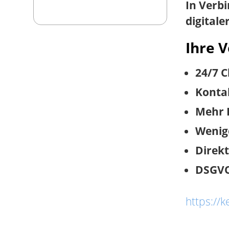
In Verb
digitale
Ihre V
24/7 C
Kontak
Mehr 
Wenig
Direk
DSGVO
https://