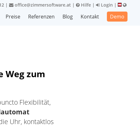
12
|
office@zimmersoftware.at
|
Hilfe
|
Login
|
Preise
Referenzen
Blog
Kontakt
Demo
te Weg zum
cto Flexibilität,
elautomat
ie Uhr, kontaktlos