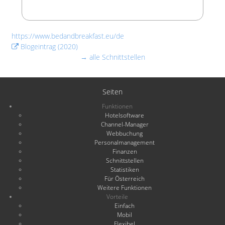
https://www.bedandbreakfast.eu/de
Blogeintrag (2020)
→ alle Schnittstellen
Seiten
Funktionen
Hotelsoftware
Channel-Manager
Webbuchung
Personalmanagement
Finanzen
Schnittstellen
Statistiken
Für Österreich
Weitere Funktionen
Vorteile
Einfach
Mobil
Flexibel