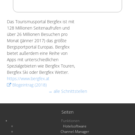
Das Tourismusportal Bergfex ist mit
128 Millionen Seitenaufrufen und
über 26 Millionen Besuchen pro
Monat (Jänner 2017) das größte
Bergsportportal Europas. Bergfex
bietet außerdem eine Reihe von
Apps mit unterschiedlichen
Spezialgebieten wie Bergfex Touren,
Bergfex Ski oder Bergfex Wetter.
https://www.bergfex.at
Blogeintrag (2018)
→ alle Schnittstellen
Seiten
Funktionen
Hotelsoftware
Channel-Manager