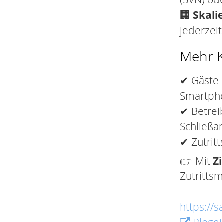
🏢
Skali
jederzei
Mehr K
✔ Gäste 
Smartph
✔ Betrei
Schließa
✔ Zutritt
👉 Mit
Z
Zutrittsm
https://