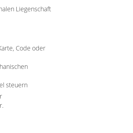
onalen Liegenschaft
Karte, Code oder
chanischen
bel steuern
r
r.