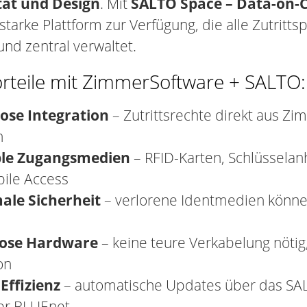
ität und Design
. Mit
SALTO Space – Data-on-
starke Plattform zur Verfügung, die alle Zutritts
 und zentral verwaltet.
orteile mit ZimmerSoftware + SALTO:
ose Integration
– Zutrittsrechte direkt aus Z
n
ble Zugangsmedien
– RFID-Karten, Schlüssela
ile Access
ale Sicherheit
– verlorene Identmedien können
lose Hardware
– keine teure Verkabelung nötig
on
Effizienz
– automatische Updates über das SAL
er BLUEnet