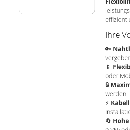
Flexibil
leistungs
effizient
Ihre V
🔑
Nahtl
vergebe
📱
Flexi
oder Mob
🔒
Maxim
werden
⚡
Kabel
Installati
🔄
Hohe 
(SVN) od