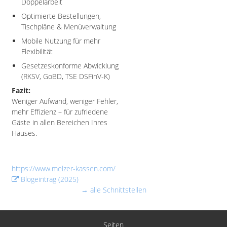
Doppelarbeit
Optimierte Bestellungen,
Tischpläne & Menüverwaltung
Mobile Nutzung für mehr
Flexibilität
Gesetzeskonforme Abwicklung
(RKSV, GoBD, TSE DSFinV-K)
Fazit:
Weniger Aufwand, weniger Fehler,
mehr Effizienz – für zufriedene
Gäste in allen Bereichen Ihres
Hauses.
https://www.melzer-kassen.com/
Blogeintrag (2025)
→ alle Schnittstellen
Seiten