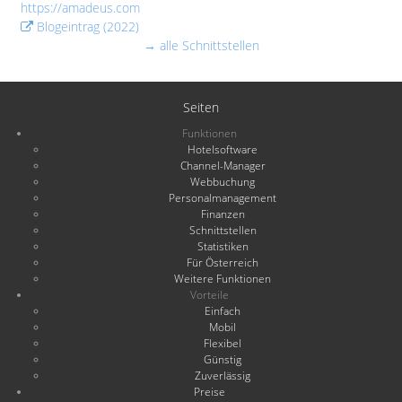
https://amadeus.com
Blogeintrag (2022)
→ alle Schnittstellen
Seiten
Funktionen
Hotelsoftware
Channel-Manager
Webbuchung
Personalmanagement
Finanzen
Schnittstellen
Statistiken
Für Österreich
Weitere Funktionen
Vorteile
Einfach
Mobil
Flexibel
Günstig
Zuverlässig
Preise