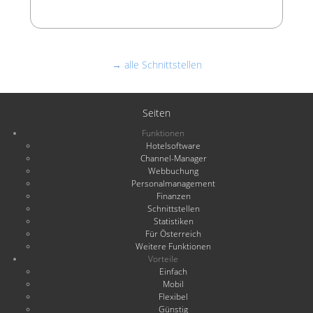
→ alle Schnittstellen
Seiten
Funktionen
Hotelsoftware
Channel-Manager
Webbuchung
Personalmanagement
Finanzen
Schnittstellen
Statistiken
Für Österreich
Weitere Funktionen
Vorteile
Einfach
Mobil
Flexibel
Günstig