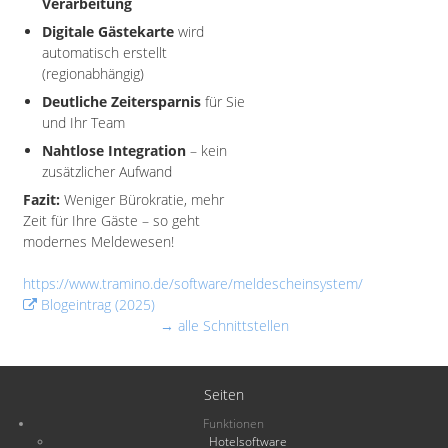
Verarbeitung
Digitale Gästekarte
wird
automatisch erstellt
(regionabhängig)
Deutliche Zeitersparnis
für Sie
und Ihr Team
Nahtlose Integration
– kein
zusätzlicher Aufwand
Fazit:
Weniger Bürokratie, mehr
Zeit für Ihre Gäste – so geht
modernes Meldewesen!
https://www.tramino.de/software/meldescheinsystem/
Blogeintrag (2025)
→ alle Schnittstellen
Seiten
Funktionen
Hotelsoftware