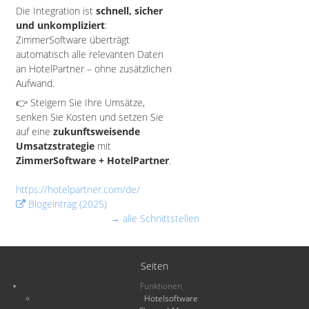
Die Integration ist
schnell, sicher
und unkompliziert
:
ZimmerSoftware überträgt
automatisch alle relevanten Daten
an HotelPartner – ohne zusätzlichen
Aufwand.
👉 Steigern Sie Ihre Umsätze,
senken Sie Kosten und setzen Sie
auf eine
zukunftsweisende
Umsatzstrategie
mit
ZimmerSoftware + HotelPartner
.
https://hotelpartner.com/de/
Blogeintrag (2025)
→ alle Schnittstellen
Seiten
Funktionen
Hotelsoftware