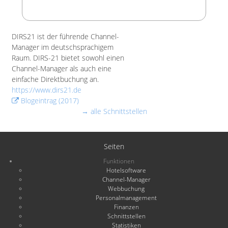
DIRS21 ist der führende Channel-
Manager im deutschsprachigem
Raum. DIRS-21 bietet sowohl einen
Channel-Manager als auch eine
einfache Direktbuchung an.
https://www.dirs21.de
Blogeintrag (2017)
→ alle Schnittstellen
Seiten
Funktionen
Hotelsoftware
Channel-Manager
Webbuchung
Personalmanagement
Finanzen
Schnittstellen
Statistiken