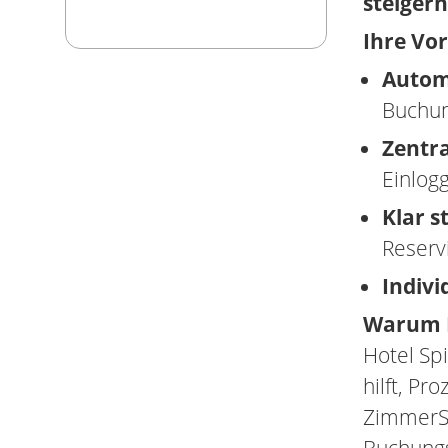
steigern
Ihre Vor
Autom
Buchun
Zentr
Einlog
Klar 
Reserv
Indivi
Warum H
Hotel Spi
hilft, P
ZimmerSo