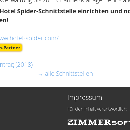
verwaltung bis zum Channel-Management – alle
 Hotel Spider-Schnittstelle einrichten und n
en!
www.hotel-spider.com/
-Partner
ntrag (2018)
→ alle Schnittstellen
Impressum
Für den Inhalt verantwortlich: