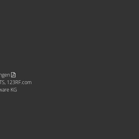
ungen
MTS, 123RF.com
tware KG