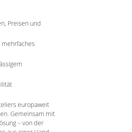
n, Preisen und
e mehrfaches
lässigem
lität
teliers europaweit
öhen. Gemeinsam mit
ösung – von der