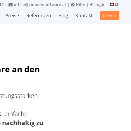
12
|
office@zimmersoftware.at
|
Hilfe
|
Login
|
Preise
Referenzen
Blog
Kontakt
Demo
re an den
stungsstarken
t
, einfache
 nachhaltig zu