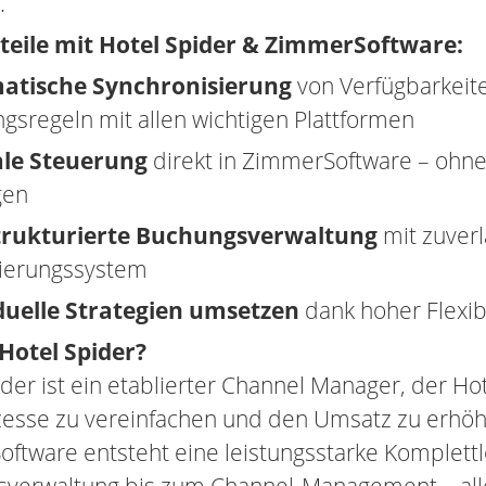
.
teile mit Hotel Spider & ZimmerSoftware:
atische Synchronisierung
von Verfügbarkeite
gsregeln mit allen wichtigen Plattformen
ale Steuerung
direkt in ZimmerSoftware – ohn
gen
strukturierte Buchungsverwaltung
mit zuver
ierungssystem
duelle Strategien umsetzen
dank hoher Flexibi
otel Spider?
der ist ein etablierter Channel Manager, der Ho
rozesse zu vereinfachen und den Umsatz zu erh
ftware entsteht eine leistungsstarke Komplettl