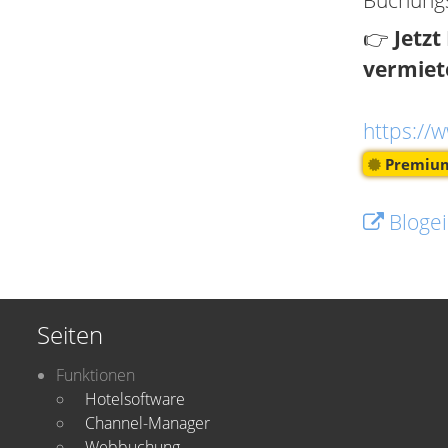
Buchungs
👉
Jetzt
vermiet
https://
Premium
Blogei
Seiten
Funktionen
Hotelsoftware
Channel-Manager
Webbuchung