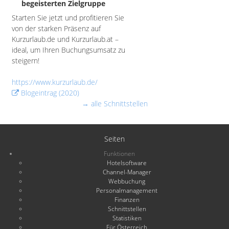
begeisterten Zielgruppe
Starten Sie jetzt und profitieren Sie
von der starken Präsenz auf
Kurzurlaub.de und Kurzurlaub.at –
ideal, um Ihren Buchungsumsatz zu
steigern!
https://www.kurzurlaub.de/
Blogeintrag (2020)
→ alle Schnittstellen
Seiten
Funktionen
Hotelsoftware
Channel-Manager
Webbuchung
Personalmanagement
Finanzen
Schnittstellen
Statistiken
Für Österreich