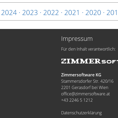
·
2024
·
2023
·
2022
·
2021
·
2020
·
20
Impressum
Für den Inhalt verantwortlich:
Zimmersoftware KG
Stammersdorfer Str. 420/16
2201 Gerasdorf bei Wien
office@zimmersoftware.at
+43 2246 5 1212
Datenschutzerklärung