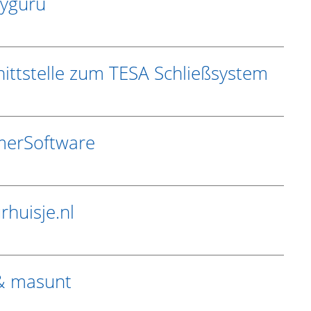
ayguru
nittstelle zum TESA Schließsystem
mmerSoftware
huisje.nl
 & masunt