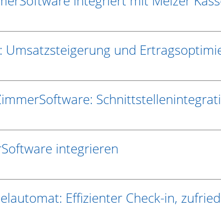
mmerSoftware integriert mit Melzer Ka
: Umsatzsteigerung und Ertragsoptimie
ZimmerSoftware: Schnittstellenintegra
Software integrieren
utomat: Effizienter Check-in, zufrie