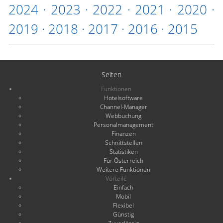
2024
·
2023
·
2022
·
2021
·
2020
·
2019
·
2018
·
2017
·
2016
·
2015
Seiten
Funktionen
Hotelsoftware
Channel-Manager
Webbuchung
Personalmanagement
Finanzen
Schnittstellen
Statistiken
Für Österreich
Weitere Funktionen
Vorteile
Einfach
Mobil
Flexibel
Günstig