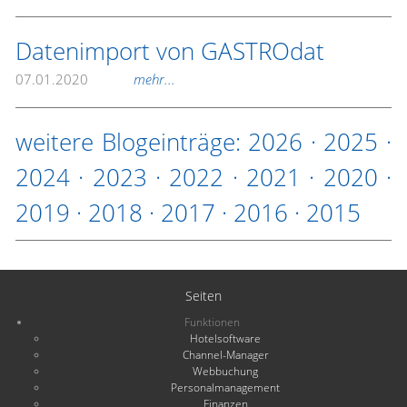
Datenimport von GASTROdat
07.01.2020
mehr...
weitere Blogeinträge:
2026
·
2025
·
2024
·
2023
·
2022
·
2021
·
2020
·
2019
·
2018
·
2017
·
2016
·
2015
Seiten
Funktionen
Hotelsoftware
Channel-Manager
Webbuchung
Personalmanagement
Finanzen