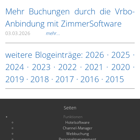
Mehr Buchungen durch die Vrbo-
Anbindung mit ZimmerSoftware
03.03.2026
mehr...
weitere Blogeinträge:
2026
·
2025
·
2024
·
2023
·
2022
·
2021
·
2020
·
2019
·
2018
·
2017
·
2016
·
2015
Seiten
Funktionen
Hotelsoftware
Channel-Manager
Webbuchung
Personalmanagement