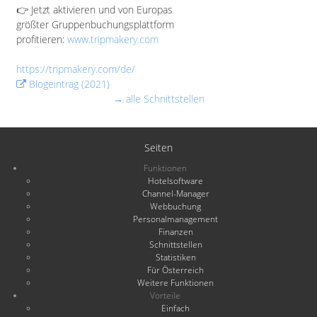
👉 Jetzt aktivieren und von Europas
größter Gruppenbuchungsplattform
profitieren:
www.tripmakery.com
https://tripmakery.com/de/
Blogeintrag (2021)
→ alle Schnittstellen
Seiten
Funktionen
Hotelsoftware
Channel-Manager
Webbuchung
Personalmanagement
Finanzen
Schnittstellen
Statistiken
Für Österreich
Weitere Funktionen
Vorteile
Einfach