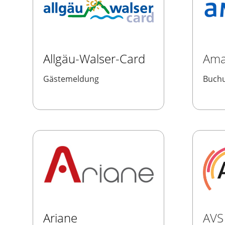
Allgäu-Walser-Card
Ama
Gästemeldung
Buchu
Ariane
AVS