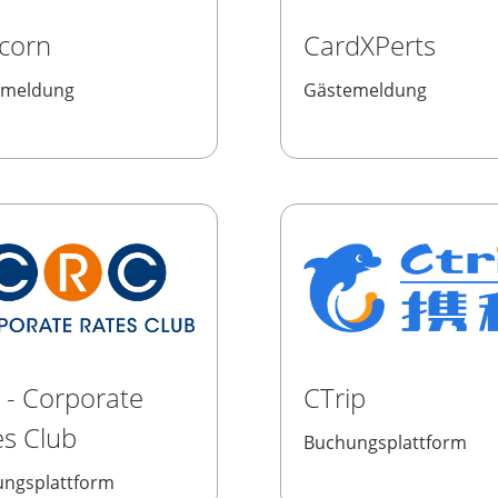
corn
CardXPerts
emeldung
Gästemeldung
 - Corporate
CTrip
es Club
Buchungsplattform
ngsplattform