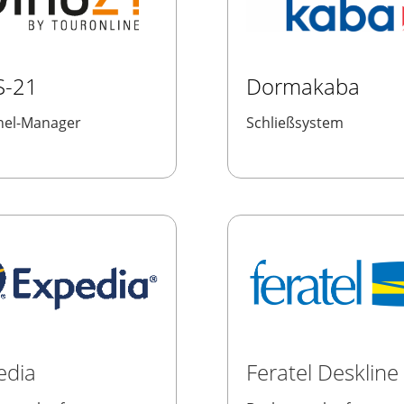
S-21
Dormakaba
nel-Manager
Schließsystem
edia
Feratel Deskline