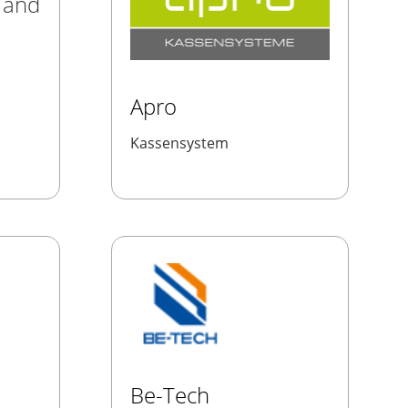
 and
Apro
Kassensystem
a
Be-Tech