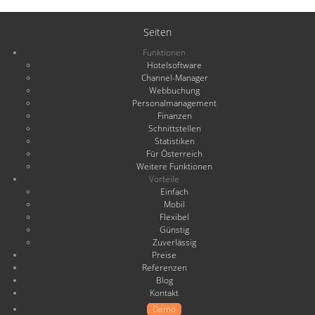
Seiten
Funktionen
Hotelsoftware
Channel-Manager
Webbuchung
Personalmanagement
Finanzen
Schnittstellen
Statistiken
Für Österreich
Weitere Funktionen
Vorteile
Einfach
Mobil
Flexibel
Günstig
Zuverlässig
Preise
Referenzen
Blog
Kontakt
Demo