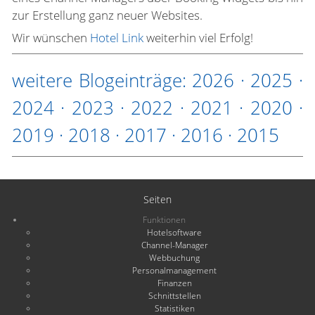
zur Erstellung ganz neuer Websites.
Wir wünschen
Hotel Link
weiterhin viel Erfolg!
weitere Blogeinträge:
2026
·
2025
·
2024
·
2023
·
2022
·
2021
·
2020
·
2019
·
2018
·
2017
·
2016
·
2015
Seiten
Funktionen
Hotelsoftware
Channel-Manager
Webbuchung
Personalmanagement
Finanzen
Schnittstellen
Statistiken