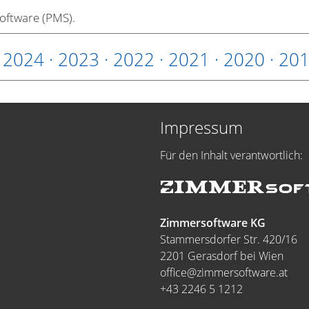
software (PMS).
·
2024
·
2023
·
2022
·
2021
·
2020
·
20
Impressum
Für den Inhalt verantwortlich:
Zimmersoftware KG
Stammersdorfer Str. 420/16
2201 Gerasdorf bei Wien
office@zimmersoftware.at
+43 2246 5 1212