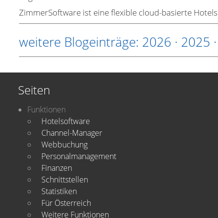
ZimmerSoftware ist eine flexible cloud-basierte Hotel
weitere Blogeinträge:
2026
·
2025
Seiten
Funktionen
Hotelsoftware
Channel-Manager
Webbuchung
Personalmanagement
Finanzen
Schnittstellen
Statistiken
Für Österreich
Weitere Funktionen