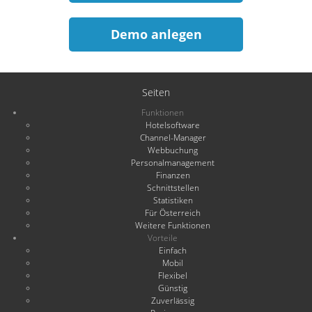
Demo anlegen
Seiten
Funktionen
Hotelsoftware
Channel-Manager
Webbuchung
Personalmanagement
Finanzen
Schnittstellen
Statistiken
Für Österreich
Weitere Funktionen
Vorteile
Einfach
Mobil
Flexibel
Günstig
Zuverlässig