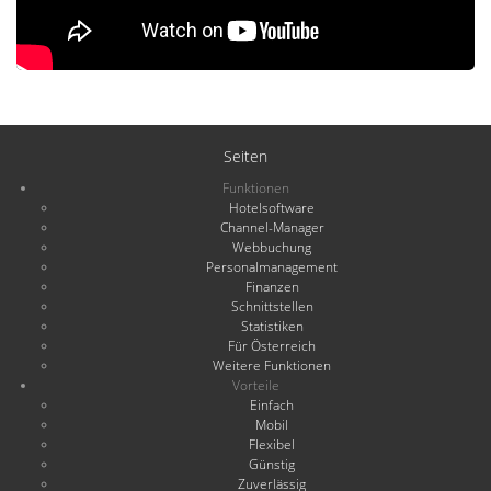
Seiten
Funktionen
Hotelsoftware
Channel-Manager
Webbuchung
Personalmanagement
Finanzen
Schnittstellen
Statistiken
Für Österreich
Weitere Funktionen
Vorteile
Einfach
Mobil
Flexibel
Günstig
Zuverlässig