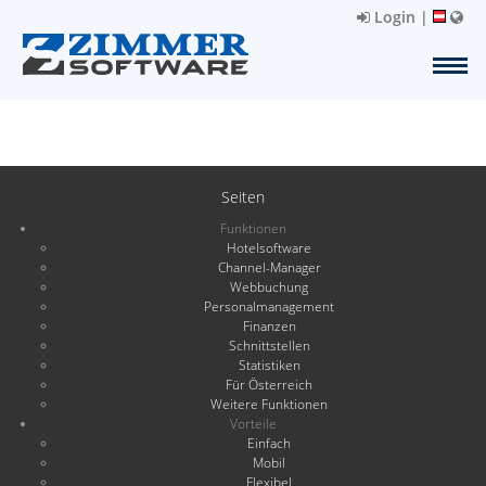
Login
|
Seiten
Funktionen
Hotelsoftware
Channel-Manager
Webbuchung
Personalmanagement
Finanzen
Schnittstellen
Statistiken
Für Österreich
Weitere Funktionen
Vorteile
Einfach
Mobil
Flexibel