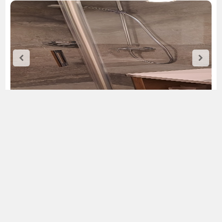
Appartement Zwilling
neu errichtetes, 78m² großes Appartement für 4-8 Personen
3 Schlafzimmer mit Balkon und mit TV
3 Badezimmer mit Dusche und WC
gemütlicher Essecke, TV, freies W-Lan
gut ausgestattete Küche mit E-Herd, Geschirrspüler,
Waschmaschine
Frühstück zubuchbar € 16,00