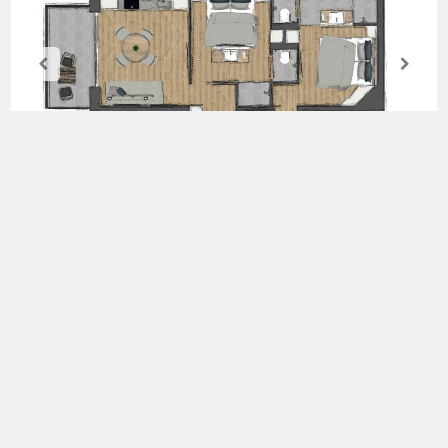
Appartement Fisch
Appartement für 4 - 6 Personen
Ausstattung : 2 Doppelbettzimmer mit Dusche und
WC,Wohnküche mit Schlafcouch und TV, Geschirrspüler,
Kühlschrank mit Gefrierfach, E-Herd, Waschmaschine,
Esspressomaschine, Balkon, W-Lan
Frühstück zubuchbar € 16,00
Datenschutzerklärung
Allgemeine Geschäftsbedingungen
Kontakt