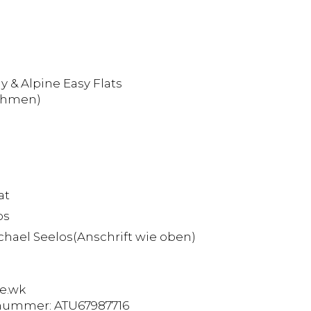
y & Alpine Easy Flats
nehmen)
at
os
ichael Seelos(Anschrift wie oben)
te.wk
snummer: ATU67987716