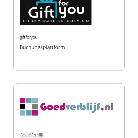
giftforyou
Buchungsplattform
GoedVerblijf