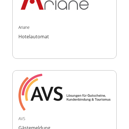
Ariane
Hotelautomat
AVS
Gästemeldung